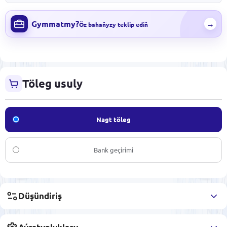
Gymmatmy?
→
Öz bahaňyzy teklip ediň
Töleg usuly
Nagt töleg
Bank geçirimi
Düşündiriş