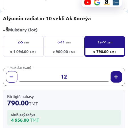
Alýumin radiator 10 sekli Ak Koreýa
Mukdary (lot)
∞
2-5
6-11
12-
san
san
san
x 1 094.00
x 900.00
x 790.00
TMT
TMT
TMT
Mukdar (san)
Birligiň bahasy
790.00
TMT
Siziň peýdaňyz
4 956.00
TMT