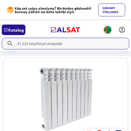
SANAWY
Köp zat satyn almalymy? Bir-birden gözlemäň!
Sanawy ýükläň we baha teklibi alyň.
ÝÜKLEMEK
Katalog