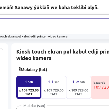
lemäň! Sanawy ýükläň we baha teklibi alyň.
ytlaryň
touch ekran pul kabul ediji printer wideo kamera
Kiosk touch ekran pul kabul ediji pri
wideo kamera
Mukdary (lot)
∞
1
1-1
1-
san
san
san
bazarda
109 72
x 109 723.00
x 109 723.00
x 109 723.00
TMT
TMT
TMT
Mukdar (san)