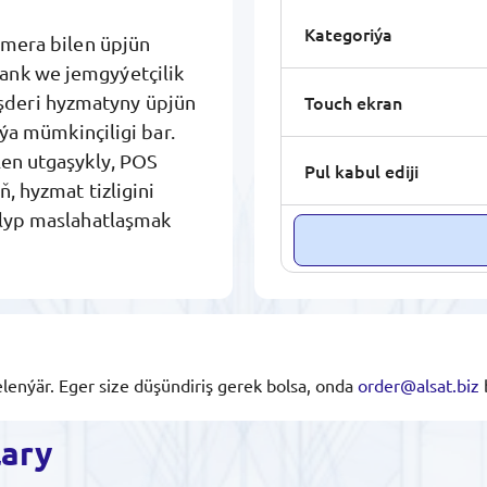
Kategoriýa
kamera bilen üpjün
ank we jemgyýetçilik
Touch ekran
şderi hyzmatyny üpjün
iýa mümkinçiligi bar.
len utgaşykly, POS
Pul kabul ediji
, hyzmat tizligini
alyp maslahatlaşmak
lenýär. Eger size düşündiriş gerek bolsa, onda
order@alsat.biz
ary