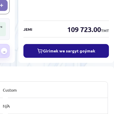
yz
109 723.00
JEMI
TMT
Girimek we sargyt goýmak
→
Custom
N/A