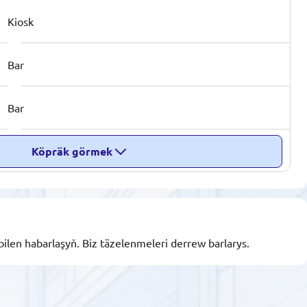
Kiosk
Bar
Bar
Köpräk görmek
bilen habarlaşyň. Biz täzelenmeleri derrew barlarys.