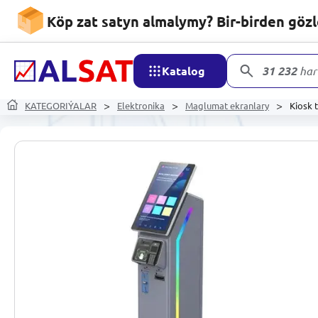
Köp zat satyn almalymy? Bir-birden göz
Katalog
31 232
har
KATEGORIÝALAR
Elektronika
Maglumat ekranlary
Kiosk 