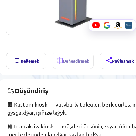
Bellemek
Deňeşdirmek
Paýlaşmak
Düşündiriş
🏢 Kustom kiosk — ygtybarly tölegler, berk gurluş,
gysgaldýar, işiňize laýyk.
🛍️ Interaktiw kiosk — müşderi ünsüni çekýär, öňde
merkezlerinde ulanylýar, sazlap bolýar.