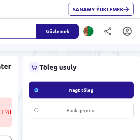
SANAWY ÝÜKLEMEK
Gözlemek
nter
Töleg usuly
Nagt töleg
Bank geçirimi
3 TMT