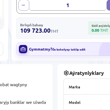
Birligiň bahasy
Siziň peýdaň
109 723.00
0.00
TMT
TMT
Gymmatmy?
Öz bahaňyzy teklip ediň
Aýratynlyklary
 nobat wagtyny
Marka
Model
baryjy banklar we söwda