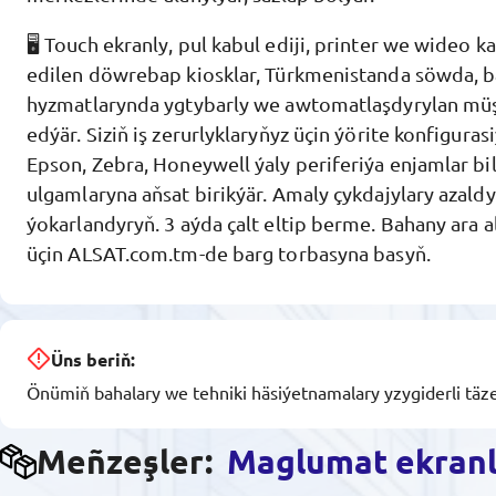
🖥️ Touch ekranly, pul kabul ediji, printer we wideo 
edilen döwrebap kiosklar, Türkmenistanda söwda, b
hyzmatlarynda ygtybarly we awtomatlaşdyrylan mü
edýär. Siziň iş zerurlyklaryňyz üçin ýörite konfiguras
Epson, Zebra, Honeywell ýaly periferiýa enjamlar bi
ulgamlaryna aňsat birikýär. Amaly çykdajylary azaldyň
ýokarlandyryň. 3 aýda çalt eltip berme. Bahany ara 
üçin ALSAT.com.tm-de barg torbasyna basyň.
Üns beriň:
Önümiň bahalary we tehniki häsiýetnamalary yzygiderli täze
Meñzeşler:
Maglumat ekranl