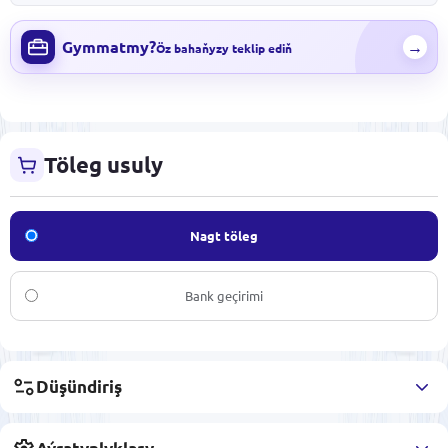
Gymmatmy?
→
Öz bahaňyzy teklip ediň
Töleg usuly
Nagt töleg
Bank geçirimi
Düşündiriş