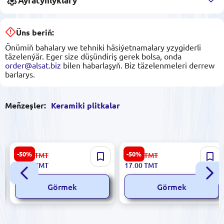
Aýratynlyklary
Üns beriň:
Önümiň bahalary we tehniki häsiýetnamalary yzygiderli
täzelenýär. Eger size düşündiriş gerek bolsa, onda
order@alsat.biz
bilen habarlaşyň. Biz täzelenmeleri derrew
barlarys.
Meñzeşler:
Keramiki plitkalar
Sinfonia 8435020000023 |
Emperator 5900499061450 |
-50%
-50%
34.00
TMT
34.00
TMT
Keramik plitka 3x25 sm Viena
Keramiki Plitka 8x60sm Bej
17.00
TMT
17.00
TMT
Marfil
Roza
Görmek
Görmek