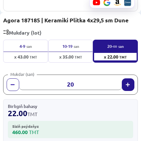
Agora 187185 | Keramiki Plitka 4x29,5 sm Dune
Mukdary (lot)
∞
4-9
10-19
20-
san
san
san
x 43.00
x 35.00
x 22.00
TMT
TMT
TMT
Mukdar (san)
Birligiň bahasy
22.00
TMT
Siziň peýdaňyz
460.00
TMT