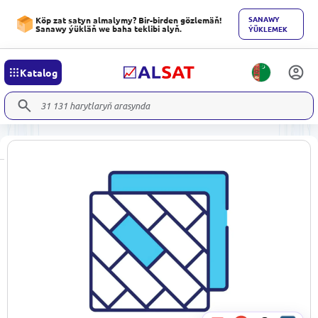
SANAWY
Köp zat satyn almalymy? Bir-birden gözlemäň!
Sanawy ýükläň we baha teklibi alyň.
ÝÜKLEMEK
Katalog