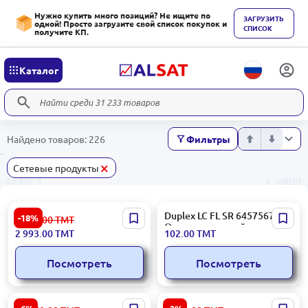
Нужно купить много позиций? Не ищите по
ЗАГРУЗИТЬ
одной! Просто загрузите свой список покупок и
СПИСОК
получите КП.
Каталог
Найдено товаров: 226
Фильтры
×
Сетевые продукты
FilmBase PDLC | Смарт-
Duplex LC FL SR 6457567-8 |
-18%
3 654.00
ТМТ
пленка с
Оптоволоконный адаптер
2 993.00
ТМТ
102.00
ТМТ
электроприводом, +20%
LC дуплекс
шумоизоляции
Посмотреть
Посмотреть
Dell PowerEdge R250 |
Generic 42U | Серверный