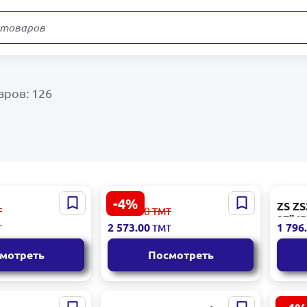
аров: 126
-4%
2CUS3 |
Xiaomi Redmi G27
ZS ZS
2 702.00
Т
ТМТ
онитор
LCD27G200H | 27" IPS
27" I
2 573.00
1 796
Т
ТМТ
34" 180Гц
игровой монитор
мотреть
Посмотреть