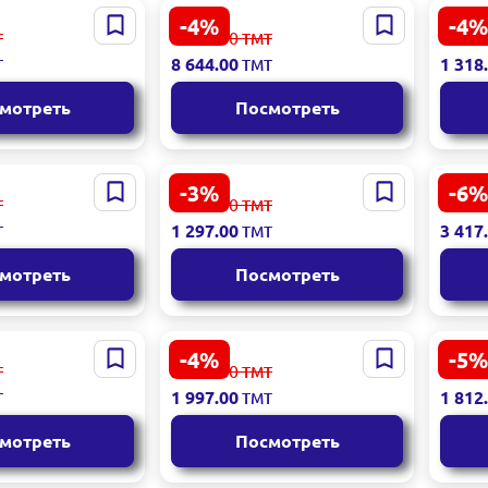
-4%
-4%
2CUS3 |
Acer Predator X27U Z1 26.5
MSI P
9 077.00
1 384
Т
ТМТ
онитор
Black | Игровой монитор
| LCD
8 644.00
1 318
Т
ТМТ
34" 180Гц
QD-OLED
мотреть
Посмотреть
-3%
-6%
21.5 Black |
HIKVISION DS-D5022FN-C |
Acer
1 343.00
3 672
Т
ТМТ
Монитор 21.5'' Full HD
монит
1 297.00
3 417
Т
ТМТ
HDMI VGA
мотреть
Посмотреть
-4%
-5%
DS-D5024FN |
Xiaomi LCD27ELA 27 Black
Acer 
2 097.00
1 925
Т
ТМТ
.8" Full HD для
| IPS монитор
ЖК 27
1 997.00
1 812
Т
ТМТ
очной работы
мотреть
Посмотреть