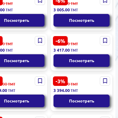
-6%
SION DS-D5024FN |
LG 27GS50F | Игровой ЖК
.00
3 230.00
ТМТ
ТМТ
ор 23.8" Full HD для
Монитор 27" 180Гц
.00
3 005.00
ТМТ
ТМТ
лосуточной работы
Посмотреть
Посмотреть
-6%
 Alienware AW2725DM
Acer LCD27VG | Игровой
.00
3 672.00
ТМТ
ТМТ
ack | Игровой
монитор 27" 4K IPS
.00
3 417.00
ТМТ
ТМТ
тор
Посмотреть
Посмотреть
-3%
ung Odyssey G9
CHUWI | Изогнутый LED
3.00
3 501.00
ТМТ
ТМТ
C | Игровой монитор
монитор 32 дюйма FHD
9.00
3 394.00
ТМТ
ТМТ
LED изогнутый 240
75Гц
Посмотреть
Посмотреть