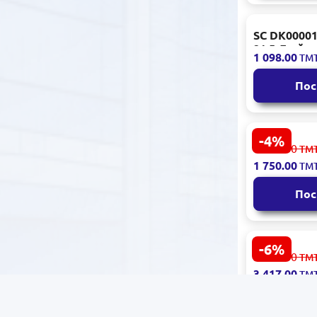
ЭЛЕКТРОТЕХНИЧЕСКОЕ
ОБОРУДОВАНИЕ
SC DK00001
СПЕЦИАЛИЗИРОВАННАЯ
21.5 Дюйма
1 098.00
АВТОТЕХНИКА
ТМ
HDMI
ОБОРУДОВАНИЕ ДЛЯ
Пос
ВЕДЕНИЯ И
АВТОМАТИЗАЦИИ
БИЗНЕСА
-4%
СТРОИТЕЛЬНЫЕ
MSI PRO MP
1 838.00
ТМ
ИНСТРУМЕНТЫ И
Монитор
1 750.00
ТМ
АКСЕССУАРЫ
ТОВАРЫ ДЛЯ СПОРТА И
Пос
ОТДЫХА
ТОВАРЫ ДЛЯ ДОМА И
БЫТА
-6%
Acer LCD27
3 672.00
ТМ
КРАСОТА И УХОД
монитор 27
3 417.00
ТМ
МЕДИЦИНСКАЯ ТЕХНИКА И
ПРИБОРЫ
Пос