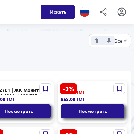
Искать
Все
-3%
2701 | ЖК Монитор
STAR TV AE-LED19A |
988.00
ТМТ
PS 1920x1080 75Гц
Монитор 19" FHD HDMI
.00
958.00
ТМТ
ТМТ
VGA встроенные
динамики
Посмотреть
Посмотреть