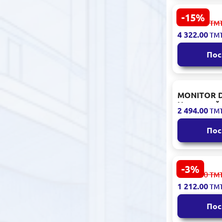
ОБЕСПЕЧЕНИЕ
-15%
AOC C27G4Z
5 088.00
ПРОДОВОЛЬСТВЕННЫЕ
ТМ
монитор 27
ТОВАРЫ
4 322.00
ТМ
изогнутый
НАПИТКИ
Пос
БЕЗАЛКОГОЛЬНЫЕ
ХОЗЯЙСТВЕННЫЕ
ТОВАРЫ
MONITOR D
МОБИЛЬНЫЕ
Изогнутый 
УСТРОЙСТВА И
2 494.00
ТМ
VA 75Гц
АКСЕССУАРЫ
Пос
СЕТЕВЫЕ УСТРОЙСТВА И
ВИДЕОНАБЛЮДЕНИЕ
УХОД И ГИГИЕНА
-3%
CHUWI | LE
1 250.00
ТМ
ПРОДУКЦИЯ ИЗ
дюйма Full
ПОЛИПРОПИЛЕНА И
1 212.00
ТМ
ПОЛИЭТИЛЕНА
Пос
МЕБЕЛЬ