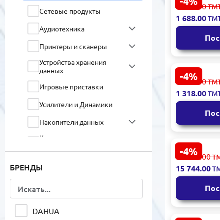
-4%
Dahua LCD2
1 773.00
ТМ
Сетевые продукты
черный | М
1 688.00
ТМ
IPS
Аудиотехника
Пос
Принтеры и сканеры
Устройства хранения
данных
-4%
MSI PRO MP
1 384.00
ТМ
Игровые приставки
| LCD мони
1 318.00
ТМ
Усилители и Динамики
Пос
Накопители данных
Комплектующие для
Ноутбуков и аксессуары
-4%
Samsung O
16 532.00
Т
3D Принтеры и
G60SF 27 |
БРЕНДЫ
15 744.00
комплектующие
Т
монитор
Ноутбуки и Ультрабуки
Пос
Персональные
компьютеры и
DAHUA
комплектующие