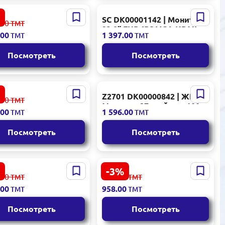
 Alienware AW2725DM
SC DK00001142 | Монитор
.00
ТМТ
ack | Игровой
23,8" FHD IPS VGA HDMI
.00
1 397.00
ТМТ
ТМТ
тор
Посмотреть
Посмотреть
PS LCD24E1N110 | IPS
Z2701 DK00000842 | ЖК-
.00
ТМТ
тор 23.8 дюйма 100Гц
Монитор 27 дюймов 100Гц
.00
1 596.00
ТМТ
ТМТ
Full HD
Посмотреть
Посмотреть
-3%
Nitro ED273 X0 27
STAR TV AE-LED19A |
.00
988.00
ТМТ
ТМТ
 | Изогнутый игровой
Монитор 19" FHD HDMI
.00
958.00
ТМТ
ТМТ
монитор
VGA встроенные
динамики
Посмотреть
Посмотреть