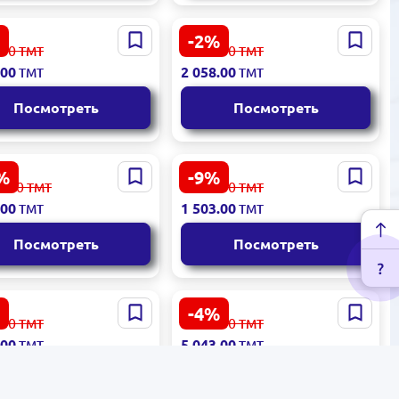
-2%
i LCD27ELA 27 Black
Samsung LCD27D300 |
.00
2 102.00
ТМТ
ТМТ
 монитор
Монитор 27" IPS 100Гц
.00
2 058.00
ТМТ
ТМТ
FHD
Посмотреть
Посмотреть
%
-9%
T DISPLAY LCDST31.5
LG LCD24MR400 | Монитор
6.00
1 659.00
ТМТ
ТМТ
сорный монитор 31,5"
23,8" IPS 100Гц Full HD
.00
1 503.00
ТМТ
ТМТ
8ГБ ОЗУ
Посмотреть
Посмотреть
-4%
A DHI-LM24-A200Y
Xiaomi Redmi G34WQi 34
.00
5 296.00
ТМТ
ТМТ
Black | ЖК-монитор
Black | Изогнутый игровой
.00
5 043.00
ТМТ
ТМТ
монитор
Посмотреть
Посмотреть