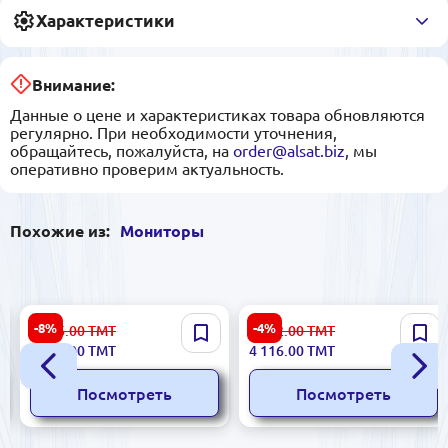
Характеристики
Внимание:
Данные о цене и характеристиках товара обновляются
регулярно. При необходимости уточнения,
обращайтесь, пожалуйста, на
order@alsat.biz
, мы
оперативно проверим актуальность.
Похожие из:
Мониторы
PHILIPS LCD241V8W |
Samsung Odyssey G5 G53F
-8%
-4%
2 036.00
ТМТ
4 322.00
ТМТ
Монитор 23,8" IPS
27 | Игровой монитор
1 853.00
ТМТ
4 116.00
ТМТ
1920x1080 75Гц
Посмотреть
Посмотреть