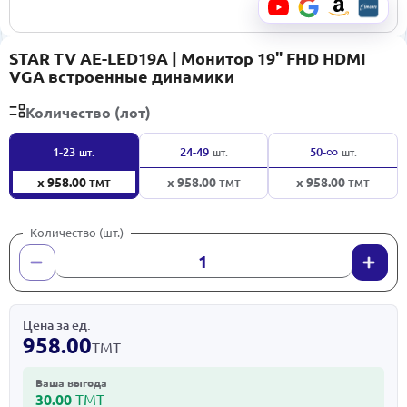
STAR TV AE-LED19A | Монитор 19" FHD HDMI
VGA встроенные динамики
Количество (лот)
∞
1-23
24-49
50-
шт.
шт.
шт.
x 958.00
x 958.00
x 958.00
ТМТ
ТМТ
ТМТ
Количество (шт.)
Цена за ед.
958.00
ТМТ
Ваша выгода
30.00
ТМТ