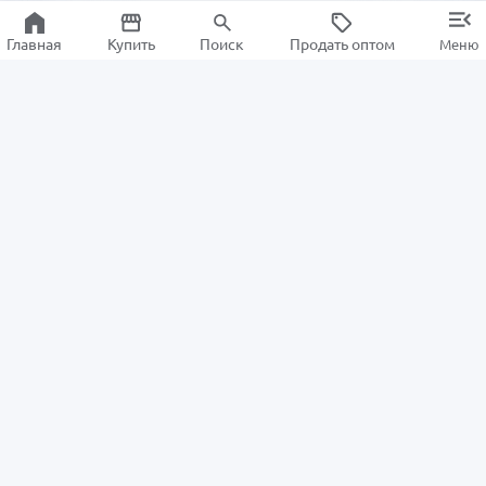
Главная
Купить
Поиск
Продать оптом
Меню
Информация
Для покупателей
О нас
Как заказать
Новости ALSAT
Возвраты
Центр помощи
Информационный центр
Для продавцов
Политика
Стать продавцом
конфиденциальности