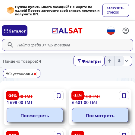
Нужно купить много позиций? Не ищите по
ЗАГРУЗИТЬ
одной! Просто загрузите свой список покупок и
СПИСОК
получите КП.
Каталог
Найдено товаров: 4
Фильтры
×
УФ установки
Philips UV-55W | УФ
Philips UV-220W DG-55F |
-34%
-34%
2 576.00
ТМТ
10 017.00
ТМТ
установка для воды 3 м³/ч
УФ-стерилизатор воды 10
1 698.00
ТМТ
6 601.00
ТМТ
DG-55F
м³/ч с полочной лампой
Посмотреть
Посмотреть
Philips UV-30W | УФ-
Philips UV-110W DG-55F |