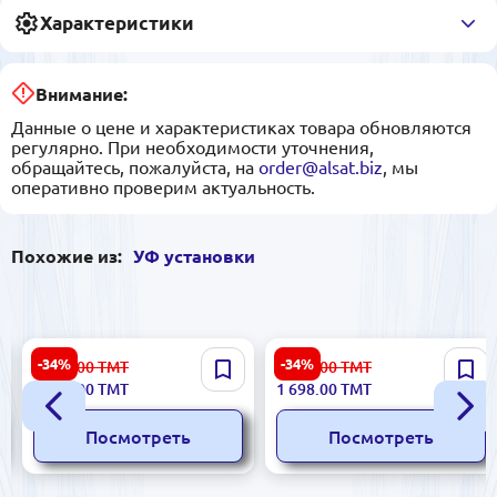
Характеристики
Внимание:
Данные о цене и характеристиках товара обновляются
регулярно. При необходимости уточнения,
обращайтесь, пожалуйста, на
order@alsat.biz
, мы
оперативно проверим актуальность.
Похожие из:
УФ установки
Philips UV-110W DG-55F |
Philips UV-55W | УФ
-34%
-34%
5 342.00
ТМТ
2 576.00
ТМТ
УФ-система
установка для воды 3 м³/ч
3 521.00
ТМТ
1 698.00
ТМТ
обеззараживания воды 5
DG-55F
м³/ч
Посмотреть
Посмотреть