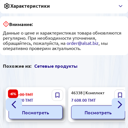
Характеристики
Внимание:
Данные о цене и характеристиках товара обновляются
регулярно. При необходимости уточнения,
обращайтесь, пожалуйста, на
order@alsat.biz
, мы
оперативно проверим актуальность.
Похожие из:
Сетевые продукты
OEM RACKM12UO |
46338 | Комплект
-6%
1 505.00
ТМТ
Серверный шкаф 12U 19"
заземления для антенн
1 414.00
ТМТ
7 608.00
ТМТ
600x450x650 мм черный
коммерческий
Посмотреть
Посмотреть