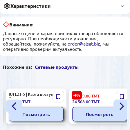
Характеристики
Внимание:
Данные о цене и характеристиках товара обновляются
регулярно. При необходимости уточнения,
обращайтесь, пожалуйста, на
order@alsat.biz
, мы
оперативно проверим актуальность.
Похожие из:
Сетевые продукты
IUI EZT-5 | Карта доступа для
BOSCH LBB1938/20 |
-9%
26 959.00
ТМТ
безопасного входа
Усилитель мощности
729.00
ТМТ
24 508.00
ТМТ
высокопроизводительный
Посмотреть
Посмотреть