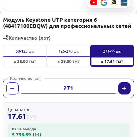
Модуль Keystone UTP категория 6
(48417100EBQW) для профессиональных сетей
Количество (лот)
∞
50-125
126-270
271-
шт.
шт.
шт.
x 36.00
x 29.00
x 17.61
ТМТ
ТМТ
ТМТ
Количество (шт.)
Цена за ед.
17.61
ТМТ
Ваша выгода
5 796.69
ТМТ