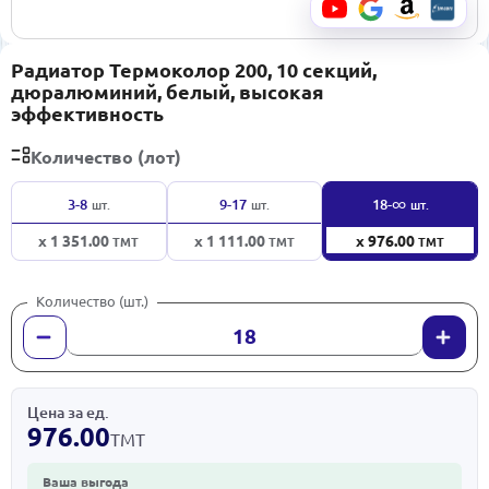
Радиатор Термоколор 200, 10 секций,
дюралюминий, белый, высокая
эффективность
Количество (лот)
∞
3-8
9-17
18-
шт.
шт.
шт.
x 1 351.00
x 1 111.00
x 976.00
ТМТ
ТМТ
ТМТ
Количество (шт.)
Цена за ед.
976.00
ТМТ
Ваша выгода