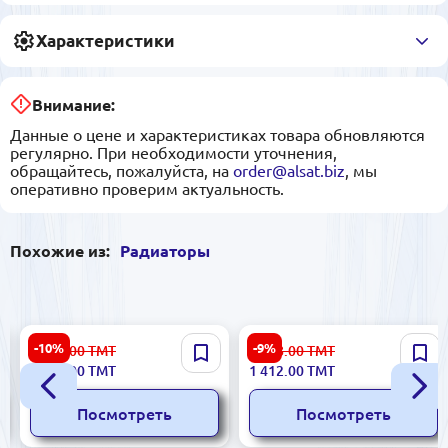
Характеристики
Внимание:
Данные о цене и характеристиках товара обновляются
регулярно. При необходимости уточнения,
обращайтесь, пожалуйста, на
order@alsat.biz
, мы
оперативно проверим актуальность.
Похожие из:
Радиаторы
Demir Döküm DD-PPlus-
Demir Döküm DD-PPlus-
-10%
-9%
1 455.00
ТМТ
1 568.00
ТМТ
50/120 | Радиатор (Комби
60/120 | Радиатор (комби
1 309.00
ТМТ
1 412.00
ТМТ
система)
система) водяное
Энергоэффективный
отопление
Посмотреть
Посмотреть