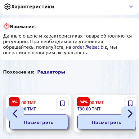
Характеристики
Внимание:
Данные о цене и характеристиках товара обновляются
регулярно. При необходимости уточнения,
обращайтесь, пожалуйста, на
order@alsat.biz
, мы
оперативно проверим актуальность.
Похожие из:
Радиаторы
Demir Döküm DD-PPlus-
Алюминиевый радиатор 10
-9%
-34%
1 135.00
ТМТ
1 203.00
ТМТ
50/80 | Радиатор Комби
секций Белый Корея
1 022.00
ТМТ
790.00
ТМТ
Энергоэффективный
Посмотреть
Посмотреть