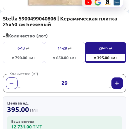
Stella 5900499040806 | Керамическая плитка
25x50 см Бежевый
Количество (лот)
∞
6-13
14-28
29-
м²
м²
м²
x 790.00
x 650.00
x 395.00
ТМТ
ТМТ
ТМТ
Количество (м²)
Цена за ед.
395.00
ТМТ
Ваша выгода
12 731.00
ТМТ