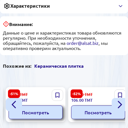
Характеристики
Внимание:
Данные о цене и характеристиках товара обновляются
регулярно. При необходимости уточнения,
обращайтесь, пожалуйста, на
order@alsat.biz
, мы
оперативно проверим актуальность.
Похожие из:
Керамическая плитка
Aurora 5901303043693 |
Dream 5900499053950 |
-51%
-52%
89.00
ТМТ
223.00
ТМТ
6568
Керамическая плитка
Керамическая плитка
43.00
ТМТ
106.00
ТМТ
30x30 см Ciemna для
30x60 см глазурованная (4
бизнеса
шт/уп)
Посмотреть
Посмотреть