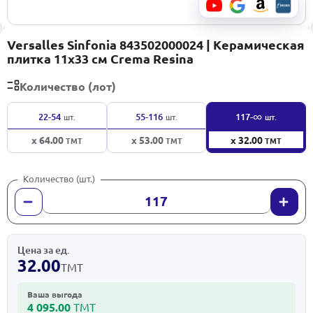
Versalles Sinfonia 843502000024 | Керамическая
плитка 11x33 см Crema Resina
Количество (лот)
∞
22-54
55-116
117-
шт.
шт.
шт.
x 64.00
x 53.00
x 32.00
ТМТ
ТМТ
ТМТ
Количество (шт.)
Цена за ед.
32.00
ТМТ
Ваша выгода
4 095.00
ТМТ