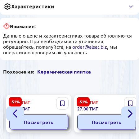
Характеристики
Внимание:
Данные о цене и характеристиках товара обновляются
регулярно. При необходимости уточнения,
обращайтесь, пожалуйста, на
order@alsat.biz
, мы
оперативно проверим актуальность.
Похожие из:
Керамическая плитка
Stella 5900499041179 |
Ibiza 5900499055596 |
-51%
-51%
56.00
ТМТ
56.00
ТМТ
Керамическая плитка
Керамическая плитка
27.00
ТМТ
27.00
ТМТ
25x50 см глазурованная
20x40 см BiancoMIX Marrone
беж Krople A
Посмотреть
Посмотреть