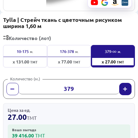
Tylla | Стрейч ткань с цветочным рисунком
ширина 1,60 м
Количество (лот)
∞
10-175
176-378
379-
м.
м.
м.
x 131.00
x 77.00
x 27.00
ТМТ
ТМТ
ТМТ
Количество (м.)
Цена за ед.
27.00
ТМТ
Ваша выгода
39 416.00
ТМТ