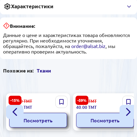
Характеристики
Внимание:
Данные о цене и характеристиках товара обновляются
регулярно. При необходимости уточнения,
обращайтесь, пожалуйста, на
order@alsat.biz
, мы
оперативно проверим актуальность.
Похожие из:
Ткани
Düz Gülyüpek | Ткань
Suzanna C#16 | Ткань Креп
-15%
-59%
119.00
ТМТ
99.00
ТМТ
шелковая 1,45 м розовая
1,50 м Жёлтый
100.00
ТМТ
40.00
ТМТ
Посмотреть
Посмотреть