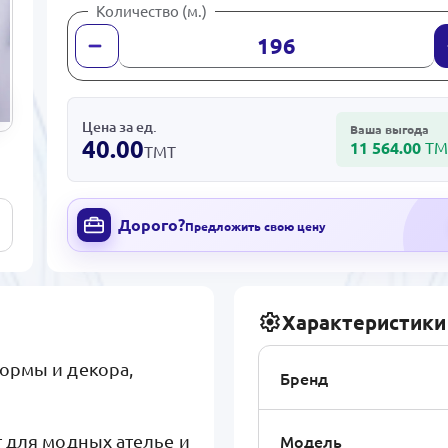
Количество (м.)
Цена за ед.
Ваша выгода
40.00
11 564.00
ТМ
ТМТ
Дорого?
Предложить свою цену
Характеристики
ормы и декора,
Бренд
Модель
т для модных ателье и