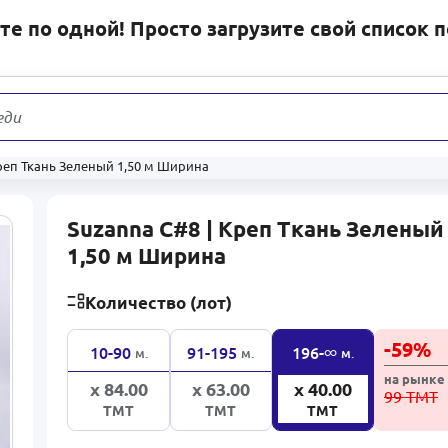
е по одной! Просто загрузите свой список 
еди
31 178
Креп Ткань Зеленый 1,50 м Ширина
Suzanna C#8 | Креп Ткань Зеленый
1,50 м Ширина
Количество (лот)
-
59
%
∞
10-90
91-195
196-
м.
м.
м.
на рынке
x 84.00
x 63.00
x 40.00
99 ТМТ
ТМТ
ТМТ
ТМТ