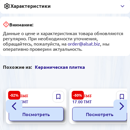
Характеристики
Внимание:
Данные о цене и характеристиках товара обновляются
регулярно. При необходимости уточнения,
обращайтесь, пожалуйста, на
order@alsat.biz
, мы
оперативно проверим актуальность.
Похожие из:
Керамическая плитка
Greta 5900499042763 |
Atena 5900499048185 |
-52%
-50%
23.00
ТМТ
34.00
ТМТ
Керамическая плитка
Керамическая плитка 6x50
11.00
ТМТ
17.00
ТМТ
Бежевый 5,8x50см
см бронзовая
Посмотреть
Посмотреть