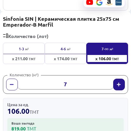
Sinfonia SIN | Керамическая плитка 25x75 см
Emperador-B Marfil
Количество (лот)
∞
1-3
4-6
7-
м²
м²
м²
x 211.00
x 174.00
x 106.00
ТМТ
ТМТ
ТМТ
Количество (м²)
Цена за ед.
106.00
ТМТ
Ваша выгода
819.00
ТМТ