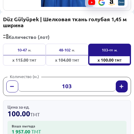
Düz Gülyüpek | Шелковая ткань голубая 1,45 м
ширина
Количество (лот)
∞
10-47
48-102
103-
м.
м.
м.
x 115.00
x 104.00
x 100.00
ТМТ
ТМТ
ТМТ
Количество (м.)
Цена за ед.
100.00
ТМТ
Ваша выгода
1 957.00
ТМТ