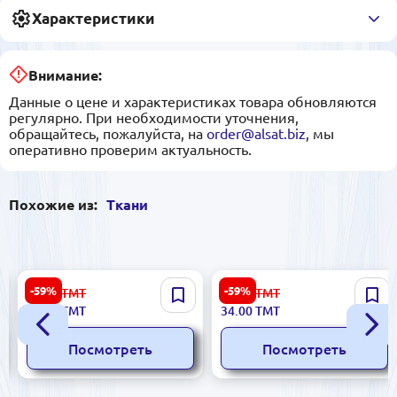
Характеристики
Внимание:
Данные о цене и характеристиках товара обновляются
регулярно. При необходимости уточнения,
обращайтесь, пожалуйста, на
order@alsat.biz
, мы
оперативно проверим актуальность.
Похожие из:
Ткани
Suzanna C#76 | Ткань креп
Без бренда 140 | Штапель
-59%
-59%
99.00
ТМТ
84.00
ТМТ
темно-зеленая ширина 1,5
школьный зеленый
40.00
ТМТ
34.00
ТМТ
м
ширина 1,50 м
Посмотреть
Посмотреть