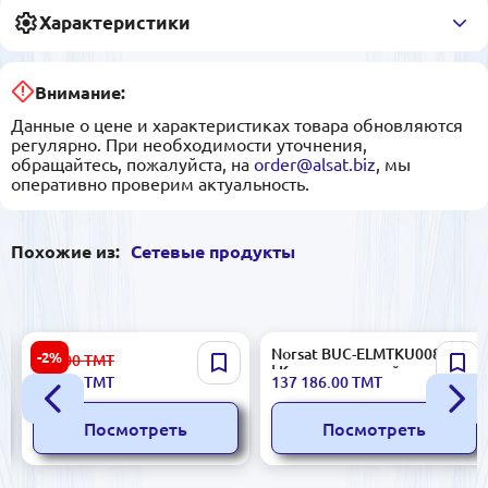
Характеристики
Внимание:
Данные о цене и характеристиках товара обновляются
регулярно. При необходимости уточнения,
обращайтесь, пожалуйста, на
order@alsat.biz
, мы
оперативно проверим актуальность.
Похожие из:
Сетевые продукты
Optika | Муфта Оптическая
Norsat BUC-ELMTKU008-I.AC
-2%
450.00
ТМТ
Вертикальная 24 Волокна
| Ku-диапазонный ап-
437.00
ТМТ
137 186.00
ТМТ
Купольная
конвертер 8 Вт
Посмотреть
Посмотреть