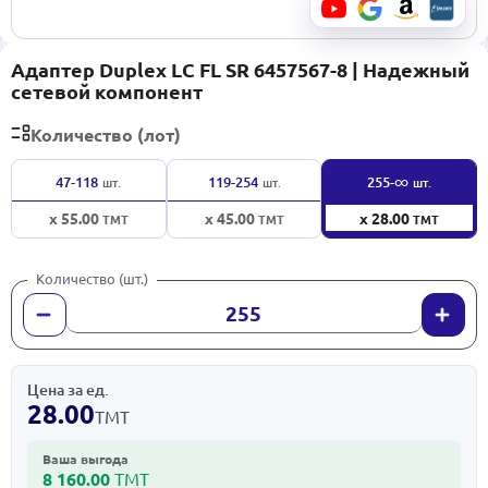
Адаптер Duplex LC FL SR 6457567-8 | Надежный
сетевой компонент
Количество (лот)
∞
47-118
119-254
255-
шт.
шт.
шт.
x 55.00
x 45.00
x 28.00
ТМТ
ТМТ
ТМТ
Количество (шт.)
Цена за ед.
28.00
ТМТ
Ваша выгода
8 160.00
ТМТ