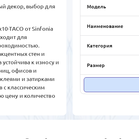
Модель
вый декор, выбор для
Наименование
x10-TACO от Sinfonia
дходит для
Категория
роходимостью.
акцентных стен и
 устойчива к износу и
Размер
ниц, офисов и
 клеями и затирками
в с классическим
ю цену и количество