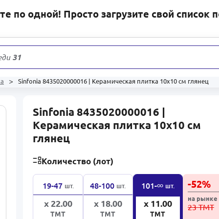
е по одной! Просто загрузите свой список 
еди
31 178
то
ка
Sinfonia 8435020000016 | Керамическая плитка 10x10 см глянец
Sinfonia 8435020000016 |
Керамическая плитка 10x10 см
глянец
Количество (лот)
-
52
%
∞
19-47
48-100
101-
шт.
шт.
шт.
на рынке
x 22.00
x 18.00
x 11.00
23 ТМТ
ТМТ
ТМТ
ТМТ