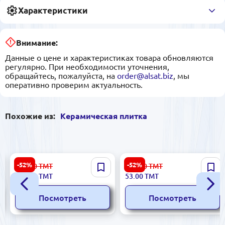
Характеристики
Внимание:
Данные о цене и характеристиках товара обновляются
регулярно. При необходимости уточнения,
обращайтесь, пожалуйста, на
order@alsat.biz
, мы
оперативно проверим актуальность.
Похожие из:
Керамическая плитка
Ibiza 5900499000000 |
Digital Festax 59000000000 |
-52%
-52%
416.00
ТМТ
112.00
ТМТ
Керамическая плитка
Керамическая плитка 5x60
197.00
ТМТ
53.00
ТМТ
20x40 см глянцевая Bianco
см, цифровой принт, 2 шт/
коробка
Посмотреть
Посмотреть