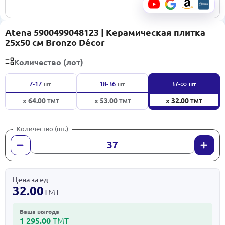
Atena 5900499048123 | Керамическая плитка
25x50 см Bronzo Décor
Количество (лот)
∞
7-17
18-36
37-
шт.
шт.
шт.
x 64.00
x 53.00
x 32.00
ТМТ
ТМТ
ТМТ
Количество (шт.)
Цена за ед.
32.00
ТМТ
Ваша выгода
1 295.00
ТМТ