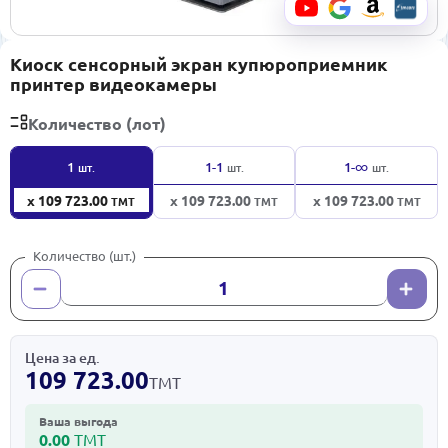
Киоск сенсорный экран купюроприемник
принтер видеокамеры
Количество (лот)
∞
1
1-1
1-
шт.
шт.
шт.
x 109 723.00
x 109 723.00
x 109 723.00
ТМТ
ТМТ
ТМТ
Количество (шт.)
Цена за ед.
109 723.00
ТМТ
Ваша выгода
0.00
ТМТ