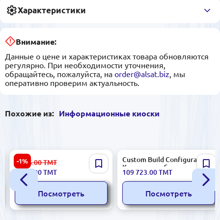
Характеристики
Внимание:
Данные о цене и характеристиках товара обновляются
регулярно. При необходимости уточнения,
обращайтесь, пожалуйста, на
order@alsat.biz
, мы
оперативно проверим актуальность.
Похожие из:
Информационные киоски
AZ LCD215187C | Смарт-
Custom Build Configurable |
-1%
7 486.00
ТМТ
дисплей 21,5" сенсорный
Киоск самообслуживания с
7 409.00
ТМТ
109 723.00
ТМТ
FHD
сенсорным экраном и
оплатой
Посмотреть
Посмотреть