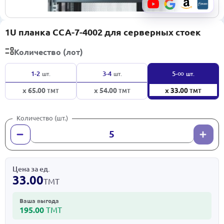
1U планка CCA-7-4002 для серверных стоек
Количество (лот)
∞
1-2
3-4
5-
шт.
шт.
шт.
x 65.00
x 54.00
x 33.00
ТМТ
ТМТ
ТМТ
Количество (шт.)
Цена за ед.
33.00
ТМТ
Ваша выгода
195.00
ТМТ