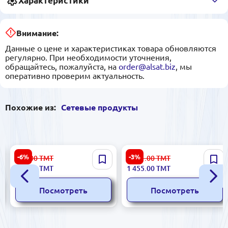
Характеристики
Внимание:
Данные о цене и характеристиках товара обновляются
регулярно. При необходимости уточнения,
обращайтесь, пожалуйста, на
order@alsat.biz
, мы
оперативно проверим актуальность.
Похожие из:
Сетевые продукты
SNR NETODFSNRODF8WP |
6U 600x350x600 мм |
-6%
-3%
730.00
ТМТ
1 501.00
ТМТ
Кросс-бокс 8 портов
Серверный шкаф стальной
686.00
ТМТ
1 455.00
ТМТ
SC/2xLC настенный
0,8/1,5 мм
Посмотреть
Посмотреть