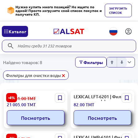
Нужно купить много позиций? Не ищите по
ЗАГРУЗИТЬ
одной! Просто загрузите свой список покупок и
СПИСОК
получите КП.
Каталог
Найдено товаров: 8
Фильтры
×
Фильтры для очистки воды
Karcher WPD200BASIC-BK |
LEXICAL LFT-6201 | Фильтр
-4%
22 041.00
ТМТ
Водяной фильтр 120 л/ч
для воды с эффективной
21 005.00
ТМТ
82.00
ТМТ
для бизнеса
системой очистки
Посмотреть
Посмотреть
Xiaomi Mijia Ricefilter MH1-
LEXICAL LWP-6101 | Фильтр