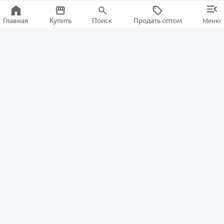
Главная
Купить
Поиск
Продать оптом
Меню
Информация
Для покупателей
О нас
Как заказать
Новости ALSAT
Возвраты
Центр помощи
Информационный центр
Для продавцов
Политика
Стать продавцом
конфиденциальности