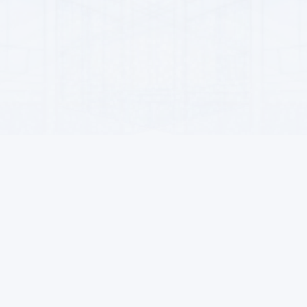
пателей
Для продавцов
Контакты
ать
Стать продавцом
Ашхабад, Гарашсызл
Преимущества
info@alsat.biz