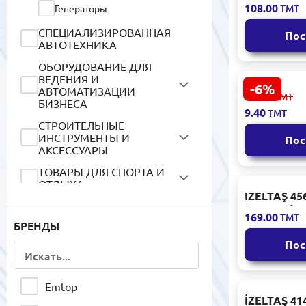
108.00
Генераторы
ТМТ
двухсторон
СПЕЦИАЛИЗИРОВАННАЯ
Пос
АВТОТЕХНИКА
ОБОРУДОВАНИЕ ДЛЯ
ВЕДЕНИЯ И
-6%
АВТОМАТИЗАЦИИ
Emtop ETPL
10.10
ТМТ
БИЗНЕСА
Индикатор
9.40
ТМТ
100В~500В
СТРОИТЕЛЬНЫЕ
ИНСТРУМЕНТЫ И
Пос
АКСЕССУАРЫ
ТОВАРЫ ДЛЯ СПОРТА И
ОТДЫХА
IZELTAŞ 456
ТОВАРЫ ДЛЯ ДОМА И
Автомобил
169.00
БЫТА
ТМТ
напряжени
БРЕНДЫ
прямой шл
КРАСОТА И УХОД
Пос
МЕДИЦИНСКАЯ ТЕХНИКА И
ПРИБОРЫ
Emtop
İZELTAŞ 414
ЛАБОРАТОРНОЕ И