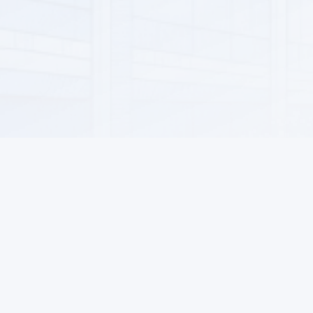
Информация
Для поку
О нас
РАСПРОДАЖА
Как заказ
Новости ALSAT
Возвраты