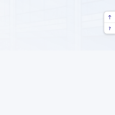
ык шайолы, 71
Подпишитесь на нашу рассылку