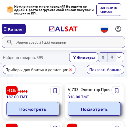
Нужно купить много позиций? Не ищите по
ЗАГРУЗИТЬ
одной! Просто загрузите свой список покупок и
СПИСОК
получите КП.
Каталог
Найдено товаров: 599
Фильтры
×
Приборы для бритья и депиляции
Показать больше
Набор зубных щеток CV-
V-733 | Эпилятор Прочный
-12%
213.00
ТМТ
DENT Mix Soft Standard
Электрический Дизайн
187.00
ТМТ
316.00
ТМТ
Посмотреть
Посмотреть
CARICH CCC032 | Зубная
Attractive | Пена для