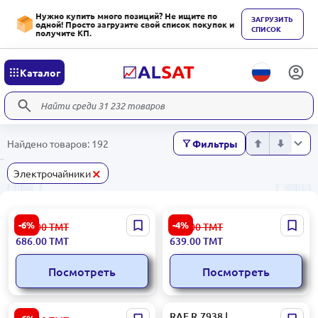
Нужно купить много позиций? Не ищите по
ЗАГРУЗИТЬ
одной! Просто загрузите свой список покупок и
СПИСОК
получите КП.
Каталог
Найдено товаров: 192
Фильтры
×
Электрочайники
VITEK VT-7053 |
Hotpoint WK30EAB0UK |
-6%
-4%
730.00
ТМТ
672.00
ТМТ
Электрочайник 2200Вт
Электрочайник 3000 Вт 1,7
686.00
ТМТ
639.00
ТМТ
Металл 1,7л
л Черный
Посмотреть
Посмотреть
BRAUN WK1100GR |
RAF R.7938 |