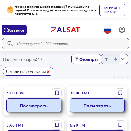
Нужно купить много позиций? Не ищите по
ЗАГРУЗИТЬ
одной! Просто загрузите свой список покупок и
СПИСОК
получите КП.
Каталог
Найдено товаров: 175
Фильтры
×
Детали и аксессуары
MUTLUSAN 2220 202 0201 |
KARTAL METAL KTS.012 |
51.00
ТМТ
38.00
ТМТ
Двойная розетка с
Оцинкованная
заземлением белая 16А
заземляющая полоса 40x4
Посмотреть
Посмотреть
мм, рулон
MUTLUSAN 001 020 600002
MUTLUSAN 001 051 010025
3.60
ТМТ
6.20
ТМТ
00 00 | Оплётка для
00 17 | Огнестойкое