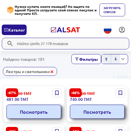
Нужно купить много позиций? Не ищите по
ЗАГРУЗИТЬ
одной! Просто загрузите свой список покупок и
СПИСОК
получите КП.
Каталог
Найдено товаров: 181
Фильтры
×
Люстры и светильники
Лампа Colti Eglo - Модель
Лампа TRURO Eglo Модель
-67%
-46%
1 503.00
ТМТ
1 389.00
ТМТ
92143
49242
481.00
ТМТ
740.00
ТМТ
Посмотреть
Посмотреть
Лампа LONCINO Eglo
Лампа LITTLETON Eglo