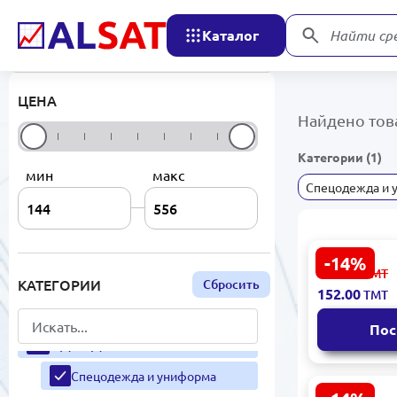
Каталог
Найти ср
ЦЕНА
Найдено това
РАСПРОДАЖА
Категории (1)
ЭЛЕКТРОНИКА
мин
макс
Спецодежда и 
БЫТОВАЯ ТЕХНИКА
ТЕХНИЧЕСКОЕ
ОБСЛУЖИВАНИЕ И
-14%
Sarayan SR
РЕМОНТ
178.00
ТМТ
Фартук-жи
КАТЕГОРИИ
Сбросить
152.00
СТРОИТЕЛЬСТВО И
ТМТ
Текстиль 
РЕМОНТ
Размер
Пос
ОДЕЖДА И ТЕКСТИЛЬ
Спецодежда и униформа