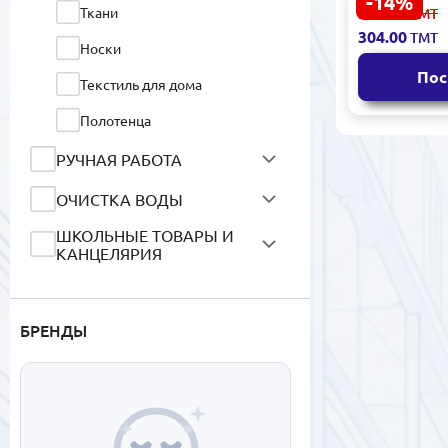
-14%
Saraýan SR
356.00
Ткани
ТМТ
Медицинск
304.00
ТМТ
прочной ги
Носки
ткани
Пос
Текстиль для дома
Полотенца
РУЧНАЯ РАБОТА
ОЧИСТКА ВОДЫ
ШКОЛЬНЫЕ ТОВАРЫ И
КАНЦЕЛЯРИЯ
АВТОТОВАРЫ
МОТОРНЫЕ МАСЛА И
БРЕНДЫ
СМАЗОЧНЫЕ
МАТЕРИАЛЫ
СИСТЕМЫ
КОНДИЦИОНИРОВАНИЯ
И ВЕНТИЛЯЦИИ