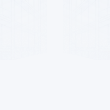
пателей
Для продавцов
Контакты