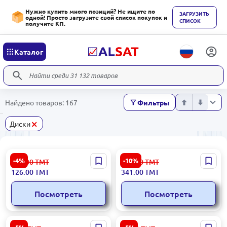
Нужно купить много позиций? Не ищите по
ЗАГРУЗИТЬ
одной! Просто загрузите свой список покупок и
СПИСОК
получите КП.
Каталог
Найдено товаров: 167
Фильтры
×
Диски
Алмазный чашечный
KLINGSPOR 322631 |
-4%
-10%
132.00
ТМТ
379.00
ТМТ
шлифовальный круг Ingco
Алмазный диск 125 мм
126.00
ТМТ
341.00
ТМТ
125x22,2мм CGW011251
Универсальный Германия
Посмотреть
Посмотреть
Ingco Абразивный диск
Промышленный диск для