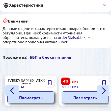
Характеристики
Внимание:
Данные о цене и характеристиках товара обновляются
регулярно. При необходимости уточнения,
обращайтесь, пожалуйста, на
order@alsat.biz
, мы
оперативно проверим актуальность.
Похожие из:
ББП и блоки питания
EVESKY SAP160 | ATX блок
CAMNPSU CAMNPSU12V5A
-7%
96.00
ТМТ
питания 700 Вт
| Блок питания 12В 5A
499.00
ТМТ
89.00
ТМТ
Посмотреть
Посмотреть