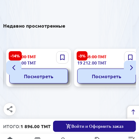
Недавно просмотренные
DELL Vostro 3530
Сенсорный моноблок 55" |
-14%
-3%
7 087.00
ТМТ
19 968.00
ТМТ
NTB0315V3530I38512 |
Мультисенсорный
6 084.00
ТМТ
19 212.00
ТМТ
Ноутбук Core i3-1305U 8ГБ
моноблок Core i3 2-го
512ГБ SSD
поколения
Посмотреть
Посмотреть
ИТОГО:
1 896.00 ТМТ
Войти и Оформить заказ