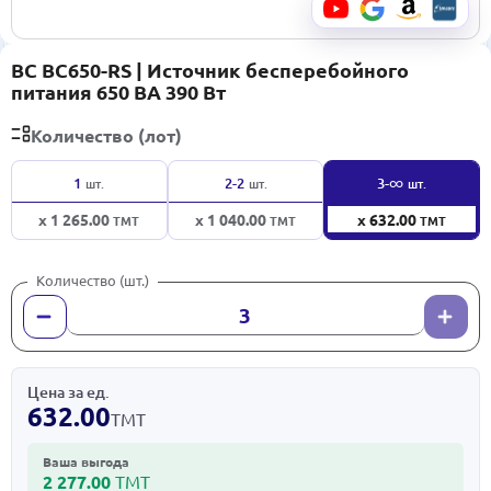
BC BC650-RS | Источник бесперебойного
питания 650 ВА 390 Вт
Количество (лот)
∞
1
2-2
3-
шт.
шт.
шт.
x 1 265.00
x 1 040.00
x 632.00
ТМТ
ТМТ
ТМТ
Количество (шт.)
Цена за ед.
632.00
ТМТ
Ваша выгода
2 277.00
ТМТ