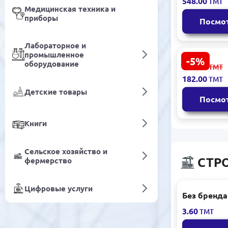
548.00
ТМТ
белый набо
Медицинская техника и
приборы
Посмо
Лабораторное и
промышленное
-5%
Emtop EEST
оборудование
192.00
ТМТ
Удлинител
182.00
ТМТ
Надежное
Детские товары
Электропи
Посмо
Книги
Сельское хозяйство и
СТР
фермерство
Цифровые услуги
Без бренда
перчатки
3.60
ТМТ
промышле
класса