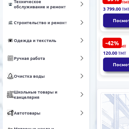
Техническое
9 402.00
ТМ
| Изголовье
обслуживание и ремонт
3 799.00
ТМ
темное ис
Посмо
Строительство и ремонт
Одежда и текстиль
-42%
HIKVISION 
210.00
ТМТ
2CE16C0T-I
120.00
ТМТ
Turbo HD к
Ручная работа
720p 3,6 м
Посмо
Очистка воды
Школьные товары и
канцелярия
Автотовары
Моторные масла и