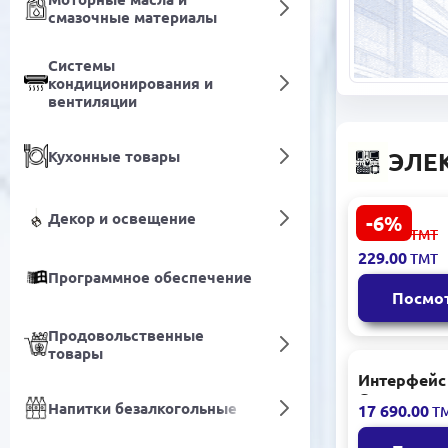
смазочные материалы
Системы
кондиционирования и
вентиляции
Кухонные товары
ЭЛЕ
Декор и освещение
-6%
CASE CASE
244.00
ТМТ
| Корпус д
229.00
ТМТ
NVMe с ди
Программное обеспечение
Черный
Посмо
Продовольственные
товары
Интерфейс 
Система ко
Напитки безалкогольные
17 690.00
Т
доступа 2
считывател