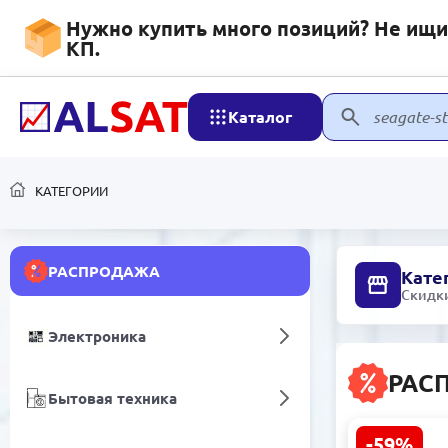
Нужно купить много позиций? Не ищит
КП.
Каталог
КАТЕГОРИИ
РАСПРОДАЖА
Кате
Скидки
Электроника
РАС
Бытовая техника
-59%
ANGELIC 3