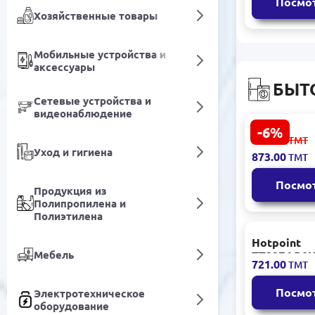
Посмо
Хозяйственные товары
Мобильные устройства и
аксессуары
БЫТ
Сетевые устройства и
видеонаблюдение
-6%
Philips HD7
930.00
ТМТ
Кофеварка
Уход и гигиена
873.00
ТМТ
капельная 1
Вт
Посмо
Продукция из
Полипропилена и
Полиэтилена
Hotpoint
Мебель
TT22EAB0U
721.00
ТМТ
Тостер 900
отделения 
Посмо
Электротехническое
программ 
оборудование