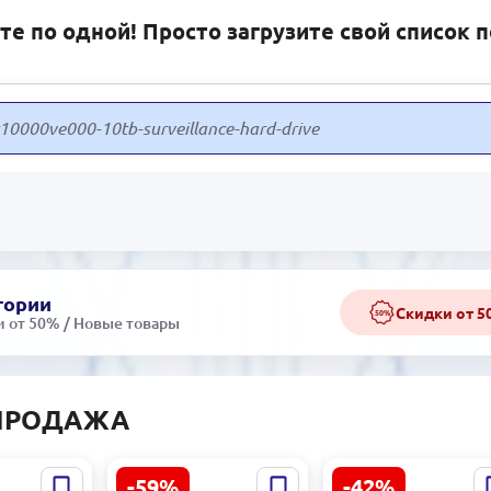
е по одной! Просто загрузите свой список 
гории
Скидки от 
50%
 от 50% / Новые товары
ПРОДАЖА
-59%
-42%
200388117
ROMA 3200392237 |
LG 24MN42A | ТВ-