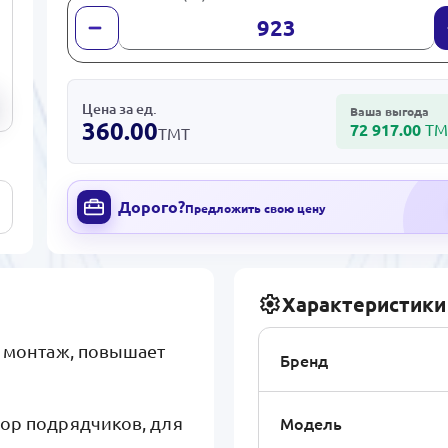
Цена за ед.
Ваша выгода
360.00
72 917.00
ТМ
ТМТ
Дорого?
Предложить свою цену
Характеристики
а монтаж, повышает
Бренд
Модель
бор подрядчиков, для