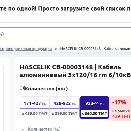
е по одной! Просто загрузите свой список 
еди
31 17
о-проводниковая продукция
HASCELIK CB-00003148 | Кабель алюми
HASCELIK CB-00003148 | Кабель
алюминиевый 3x120/16 rm 6/10к
Количество (лот)
-
17
%
∞
171-427
428-922
923-
м.
м.
м.
на рынке
x 439.00
ТМТ
x 399.00
ТМТ
x 360.00
ТМТ
439 ТМТ
Количество (м.)