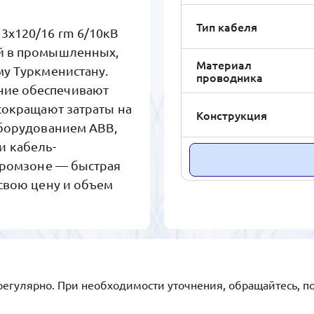
Тип кабеля
3x120/16 rm 6/10кВ
й в промышленных,
Материал
му Туркменистану.
проводника
ие обеспечивают
сокращают затраты на
Конструкция
оборудованием ABB,
ми кабель-
 промзоне — быстрая
 свою цену и объем
регулярно. При необходимости уточнения, обращайтесь, п