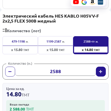
Электрический кабель HES KABLO H05VV-F
2x2,5 FLEX 500В медный
Количество (лот)
∞
479-1198
1199-2587
2588-
м.
м.
м.
x 15.80
x 15.00
x 14.80
ТМТ
ТМТ
ТМТ
Количество (м.)
Цена за ед.
14.80
ТМТ
Ваша выгода
2 588.00
ТМТ