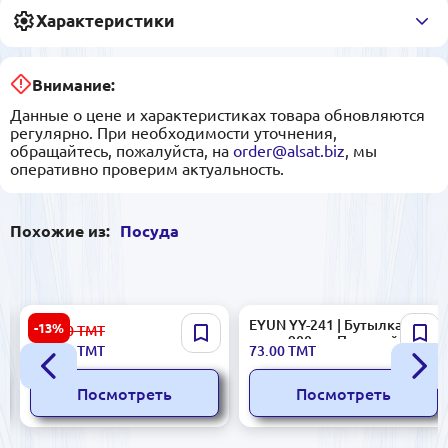
Характеристики
Внимание:
Данные о цене и характеристиках товара обновляются
регулярно. При необходимости уточнения,
обращайтесь, пожалуйста, на
order@alsat.biz
, мы
оперативно проверим актуальность.
Похожие из:
Посуда
JDC JDC7415-H28 |
EYUN YY-241 | Бутылка для
-13%
302.00
ТМТ
Двухъярусный набор
воды 900 мл Прочный
260.00
ТМТ
73.00
ТМТ
тарелок с бамбуковой
пластик
подставкой
Посмотреть
Посмотреть