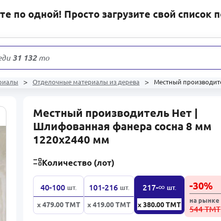
е по одной! Просто загрузите свой список 
еди
31 132
товаров
риалы
Отделочные материалы из дерева
Местный производите
Местный производитель Нет |
Шлифованная фанера сосна 8 мм
1220x2440 мм
Количество (лот)
-
30
%
∞
40-100
101-216
217-
шт.
шт.
шт.
на рынке
x 479.00
ТМТ
x 419.00
ТМТ
x 380.00
ТМТ
544 ТМТ