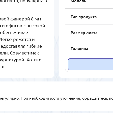
Модель
ологично, популярна в
Тип продукта
овой фанерой 8 мм —
 и офисов с высокой
Размер листа
 обеспечивает
 Легко режется и
редоставляя гибкие
Толщина
ели. Совместима с
урнитурой. Хотите
tm.
регулярно. При необходимости уточнения, обращайтесь, п