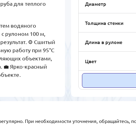
Диаметр
руба для теплого
Толщина стенки
стем водяного
 с рулоном 100 м,
Длина в рулоне
езультат. ⚙️ Сшитый
ную работу при 95°C
авляющих объектами,
Цвет
. 💼 Ярко-красный
объекте.
регулярно. При необходимости уточнения, обращайтесь, п