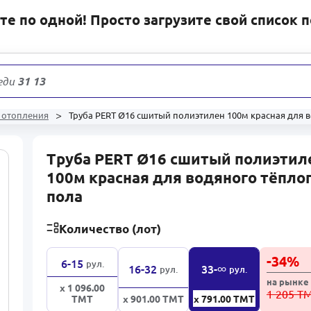
е по одной! Просто загрузите свой список 
еди
31 132
това
 отопления
Труба PERT Ø16 сшитый полиэтилен 100м красная для 
Труба PERT Ø16 сшитый полиэтил
100м красная для водяного тёпло
пола
Количество (лот)
-
34
%
6-15
рул.
∞
16-32
33-
рул.
рул.
на рынке
x 1 096.00
1 205 Т
ТМТ
x 901.00
ТМТ
x 791.00
ТМТ