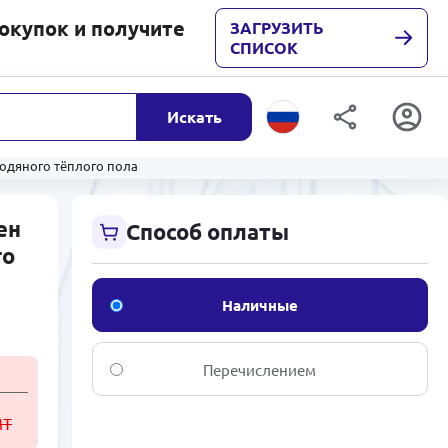
покупок и получите
ЗАГРУЗИТЬ
СПИСОК
Искать
водяного тёплого пола
ен
Способ оплаты
го
Наличные
Перечислением
МТ