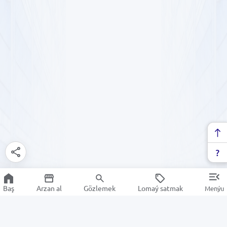
Baş
Arzan al
Gözlemek
Lomaý satmak
Menýu