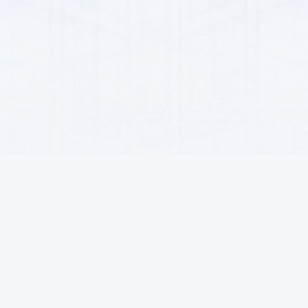
Satyjylar üçin
Aragatnaşyklar
Satyjy boluň
Aşgabat, Garaşs