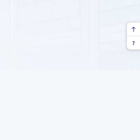
yzlyk şaýoly, 71