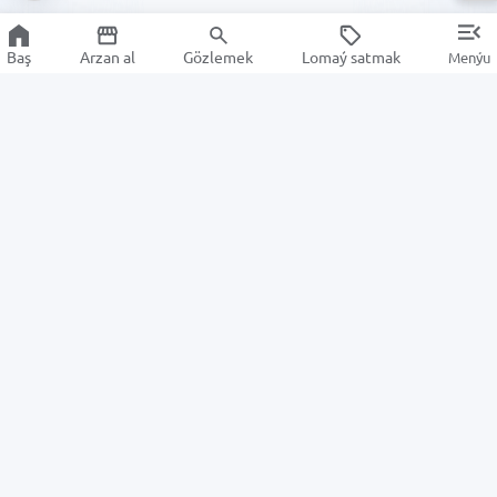
Baş
Arzan al
Gözlemek
Lomaý satmak
Menýu
Maglumat
Alyjylar üçin
Biz hakda
Sargyt ediş tertibi
ALSAT habarlary
Harydy yzyna gaýtarmak
Kömek merkezi
Satyjylar üçin
Maglumat merkezi
Gizlinlik syýasaty
Satyjy boluň