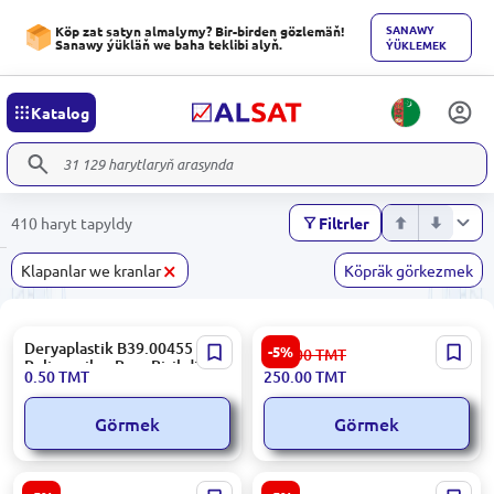
SANAWY
Köp zat satyn almalymy? Bir-birden gözlemäň!
Sanawy ýükläň we baha teklibi alyň.
ÝÜKLEMEK
Katalog
410 haryt tapyldy
Filtrler
×
Klapanlar we kranlar
Köpräk görkezmek
Deryaplastik B39.00455 |
PPR Dn40 | Daşky rezbaly
-5%
265.00
TMT
Polipropilen Burç Birikdiriji
amerikan-mufta, (Gaplamada
0.50
TMT
250.00
TMT
20mm 45°
5 sany)
Görmek
Görmek
DN32, 15 sany gaplama |
S32 | PPR mufta DN32, 100