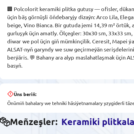
🏢 Polcolorit keramiki plitka gutusy — ofisler, dükan
üçin bäş görnüşli öňdebaryjy dizaýn: Arco Lila, Ele
beige, Vino Bianca. Bir gutuda jemi 14,39 m² örtük, 
gurluşyk üçin amatly. Ölçegler: 30x30 sm, 33x33 sm
diwar we pol üçin giň mümkinçilik. Ceresit, Mapei ýal
ALSAT-nyň garyndy we suw geçirmeýän serişdelerin
berýäris. 💬 Bahany ara alyp maslahatlaşmak üçin
basyň.
Üns beriň:
Önümiň bahalary we tehniki häsiýetnamalary yzygiderli täze
Meñzeşler:
Keramiki plitkal