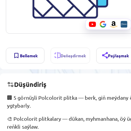
Bellemek
Deňeşdirmek
Paýlaşmak
Düşündiriş
🏢 5 görnüşli Polcolorit plitka — berk, giň meýdany 
ygtybarly.
🎨 Polcolorit plitkalary — dükan, myhmanhana, öý ü
reňkli saýlaw.