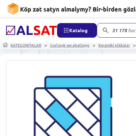
Köp zat satyn almalymy? Bir-birden göz
Katalog
31 178
har
KATEGORIÝALAR
Gurluşyk we abatlaýyş
Keramiki plitkalar