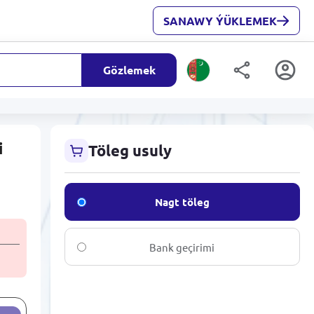
SANAWY ÝÜKLEMEK
Gözlemek
i
Töleg usuly
Nagt töleg
Bank geçirimi