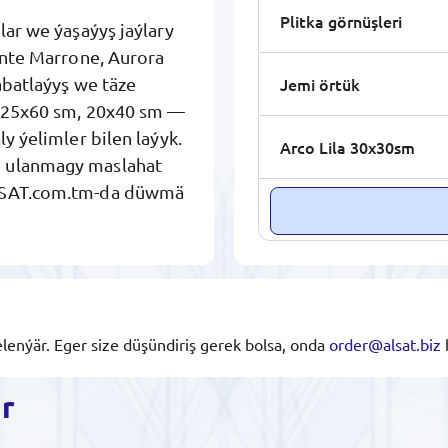
Plitka görnüşleri
lar we ýaşaýyş jaýlary
gante Marrone, Aurora
Jemi örtük
abatlaýyş we täze
, 25x60 sm, 20x40 sm —
y ýelimler bilen laýyk.
Arco Lila 30x30sm
i ulanmagy maslahat
 ALSAT.com.tm-da düwmä
lenýär. Eger size düşündiriş gerek bolsa, onda
order@alsat.biz
ar