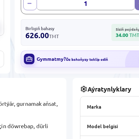
Birligiň bahasy
Siziň peýdaň
626.00
34.00
TM
TMT
Gymmatmy?
Öz bahaňyzy teklip ediň
Aýratynlyklary
örtýär, gurnamak aňsat,
Marka
Model belgisi
çin döwrebap, dürli