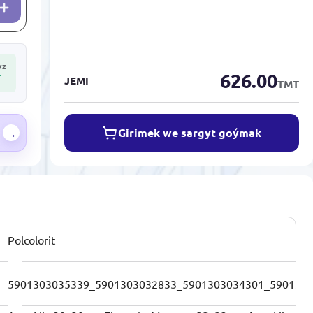
yz
626.00
T
JEMI
TMT
Girimek we sargyt goýmak
→
Polcolorit
5901303035339_5901303032833_5901303034301_590130