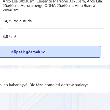
Arco Lila 30x30sm, Elegante Marrone 33x33sm, Arco Lila
25x60sm, Aurora beige ODNA 25x60sm, Vino Bianca
20x40sm
14,39 m² gutuda
3,87 m²
Köpräk görmek
bilen habarlaşyň. Biz täzelenmeleri derrew barlarys.