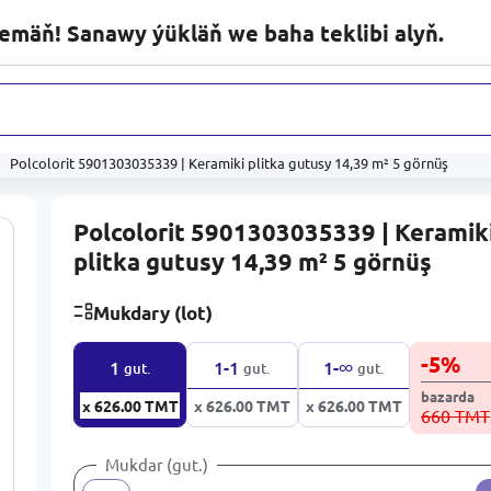
lemäň! Sanawy ýükläň we baha teklibi alyň.
ytlary
Polcolorit 5901303035339 | Keramiki plitka gutusy 14,39 m² 5 görnüş
Polcolorit 5901303035339 | Keramik
plitka gutusy 14,39 m² 5 görnüş
Mukdary (lot)
-
5
%
∞
1
1-1
1-
gut.
gut.
gut.
bazarda
x 626.00
TMT
x 626.00
TMT
x 626.00
TMT
660 TMT
Mukdar (gut.)