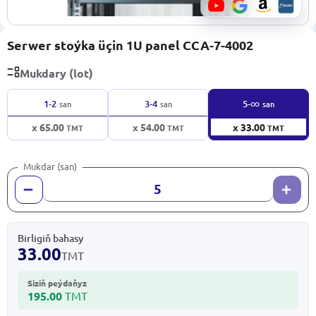
Serwer stoýka üçin 1U panel CCA-7-4002
Mukdary (lot)
∞
1-2
3-4
5-
san
san
san
x 65.00
x 54.00
x 33.00
TMT
TMT
TMT
Mukdar (san)
Birligiň bahasy
33.00
TMT
Siziň peýdaňyz
195.00
TMT