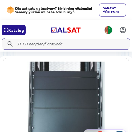
SANAWY
Köp zat satyn almalymy? Bir-birden gözlemäň!
Sanawy ýükläň we baha teklibi alyň.
ÝÜKLEMEK
Katalog