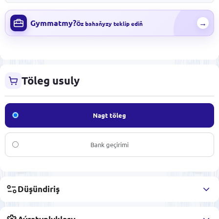
Gymmatmy?
→
Öz bahaňyzy teklip ediň
Töleg usuly
Nagt töleg
Bank geçirimi
Düşündiriş