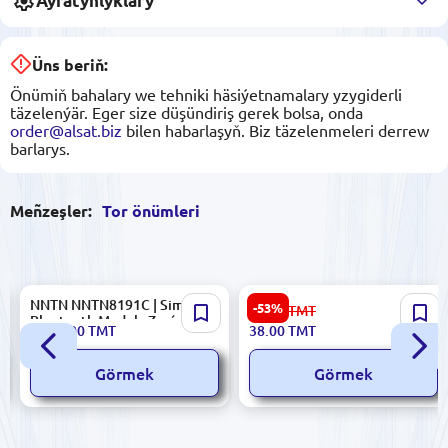
Aýratynlyklary
Üns beriň:
Önümiň bahalary we tehniki häsiýetnamalary yzygiderli
täzelenýär. Eger size düşündiriş gerek bolsa, onda
order@alsat.biz
bilen habarlaşyň. Biz täzelenmeleri derrew
barlarys.
Meñzeşler:
Tor önümleri
NNTN NNTN8191C | Simsiz
UTP LSZH Patch Cord Cat6
-53%
82.00
TMT
Bluetooth Moduly Zarýadsyz
5m Çal
4 525.00
TMT
38.00
TMT
Görmek
Görmek