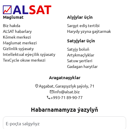
Maglumat
Alyjylar üçin
Biz hakda
Sargyt ediş tertibi
ALSAT habarlary
Harydy yzyna gaýtarmak
Kömek merkezi
Satyjylar üçin
Maglumat merkezi
Gizlinlik syýasaty
Satyjy boluň
Intellektual eýeçilik syýasaty
Artykmaçlyklar
TexCycle okuw merkezi
Satuw şertleri
Gadagan harytlar
Aragatnaşyklar
Aşgabat, Garaşsyzlyk şaýoly, 71
info@alsat.biz
+993-71 89-90-77
Habarnamamyza ýazylyň