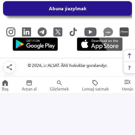
Abuna ýazylmak
LINK
©
2026
, 📈ALSAT. Ähli hukuklar goralandyr.
Baş
Arzan al
Gözlemek
Lomaý satmak
Menýu
UV gurnamalary
Arzan Satuw