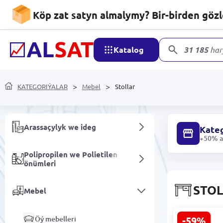
Köp zat satyn almalymy? Bir-birden göz
Hojalyk harytlary
Katalog
31 185
har
Mobil enjamlary we
aksesuarlar
KATEGORIÝALAR
Mebel
Stollar
Tor we wideo gözegçilik
enjamlary
Arassaçylyk we ideg
Kateg
+50% ar
Polipropilen we Polietilen
önümleri
STO
Mebel
Öý mebelleri
-59%
RADO 32003