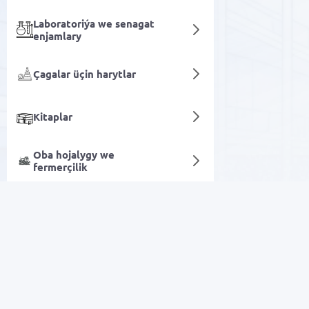
Laboratoriýa we senagat
enjamlary
Çagalar üçin harytlar
Kitaplar
Oba hojalygy we
fermerçilik
Stollar
Sanly hyzmatlar
Arzan Satuw
Elektronika