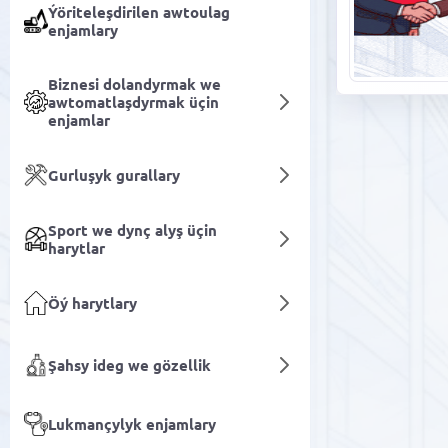
Ýöriteleşdirilen awtoulag
enjamlary
Biznesi dolandyrmak we
awtomatlaşdyrmak üçin
enjamlar
Gurluşyk gurallary
Sport we dynç alyş üçin
harytlar
Öý harytlary
Şahsy ideg we gözellik
Lukmançylyk enjamlary