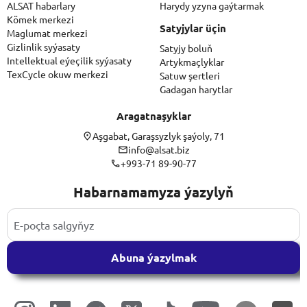
ALSAT habarlary
Harydy yzyna gaýtarmak
Kömek merkezi
Satyjylar üçin
Maglumat merkezi
Gizlinlik syýasaty
Satyjy boluň
Intellektual eýeçilik syýasaty
Artykmaçlyklar
TexCycle okuw merkezi
Satuw şertleri
Gadagan harytlar
Aragatnaşyklar
Aşgabat, Garaşsyzlyk şaýoly, 71
info@alsat.biz
+993-71 89-90-77
Habarnamamyza ýazylyň
Abuna ýazylmak