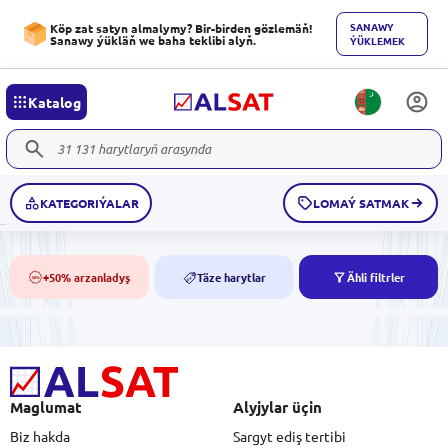
SANAWY
Köp zat satyn almalymy? Bir-birden gözlemäň!
Sanawy ýükläň we baha teklibi alyň.
ÝÜKLEMEK
Katalog
KATEGORIÝALAR
LOMAÝ SATMAK
+50% arzanladyş
Täze harytlar
Ähli filtrler
50%
NEW
Maglumat
Alyjylar üçin
Biz hakda
Sargyt ediş tertibi