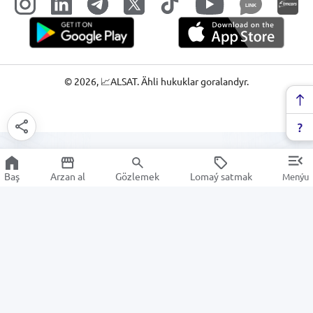
LINK
©
2026
, 📈ALSAT. Ähli hukuklar goralandyr.
Baş
Arzan al
Gözlemek
Lomaý satmak
Menýu
Başgalar
Arzan Satuw
Elektronika