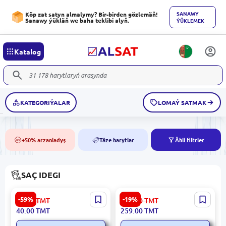
SANAWY
Köp zat satyn almalymy? Bir-birden gözlemäň!
Sanawy ýükläň we baha teklibi alyň.
ÝÜKLEMEK
Katalog
KATEGORIÝALAR
LOMAÝ SATMAK
+50% arzanladyş
Täze harytlar
Ähli filtrler
50%
NEW
SAÇ IDEGI
Bellavia | Saç Açýan Spreý
CARICH CAB036 |
-59%
-19%
99.00
TMT
321.00
TMT
Jasmin Formulasy
Gialuronly Saç Kondisioneri
40.00
TMT
259.00
TMT
500 ml