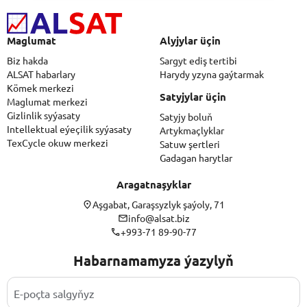
Maglumat
Alyjylar üçin
Biz hakda
Sargyt ediş tertibi
ALSAT habarlary
Harydy yzyna gaýtarmak
Kömek merkezi
Satyjylar üçin
Maglumat merkezi
Gizlinlik syýasaty
Satyjy boluň
Intellektual eýeçilik syýasaty
Artykmaçlyklar
TexCycle okuw merkezi
Satuw şertleri
Gadagan harytlar
Aragatnaşyklar
Aşgabat, Garaşsyzlyk şaýoly, 71
info@alsat.biz
+993-71 89-90-77
Habarnamamyza ýazylyň