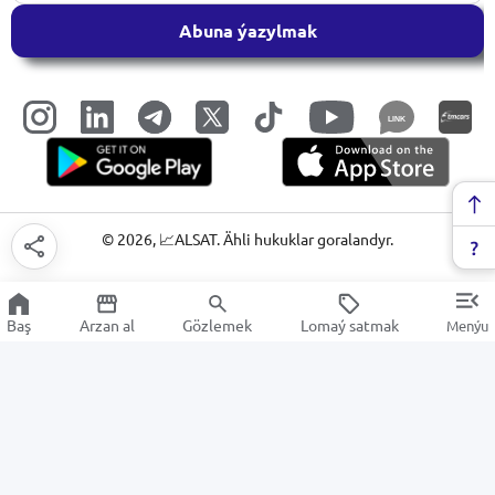
Abuna ýazylmak
LINK
©
2026
, 📈ALSAT. Ähli hukuklar goralandyr.
Baş
Arzan al
Gözlemek
Lomaý satmak
Menýu
Saç idegi
Arzan Satuw