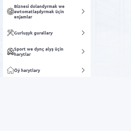
Biznesi dolandyrmak we
awtomatlaşdyrmak üçin
enjamlar
Gurluşyk gurallary
Sport we dynç alyş üçin
harytlar
Öý harytlary
Süzgüçler
Şahsy ideg we gözellik
Arzan Satuw
Lukmançylyk enjamlary
Elektronika
Laboratoriýa we senagat
enjamlary