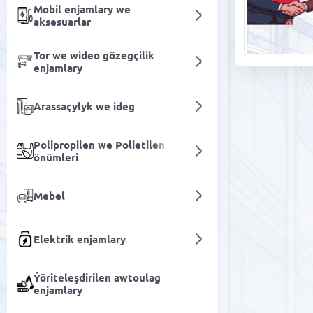
Mobil enjamlary we
aksesuarlar
Tor we wideo gözegçilik
enjamlary
Arassaçylyk we ideg
Polipropilen we Polietilen
önümleri
Mebel
Elektrik enjamlary
Ýöriteleşdirilen awtoulag
enjamlary