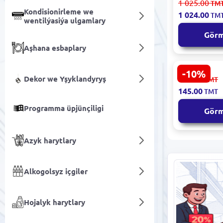
1 025.00
TM
Esasy Howa
Kondisionirleme we
1 024.00
TM
Ýokary Netij
wentilýasiýa ulgamlary
Gör
Aşhana esbaplary
-10%
MEAT & DO
Dekor we Yşyklandyryş
162.00
TMT
18246 | How
145.00
TMT
7P0129620
Programma üpjünçiligi
Gör
Azyk harytlary
Alkogolsyz içgiler
Hojalyk harytlary