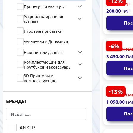
-12%
ELISTA ELS
228.00
Принтеры и сканеры
ТМТ
NRG-5501A 
200.00
ТМТ
беспроводн
Устройства хранения
данных
микрофон
Пос
Игровые приставки
Усилители и Динамики
-6%
Harman Ka
3 650.00
Накопители данных
ТМ
Studio 6 | 
3 430.00
ТМ
Bluetooth
Комплектующие для
Ноутбуков и аксессуары
Пос
3D Принтеры и
комплектующие
Ноутбуки и Ультрабуки
-13%
KOLAV LJ60
1 274.00
ТМ
Персональные
БРЕНДЫ
аудиоколон
1 098.00
компьютеры и
ТМ
микрофон
комплектующие
Пос
Моноблоки
ANKER
Контроль доступа