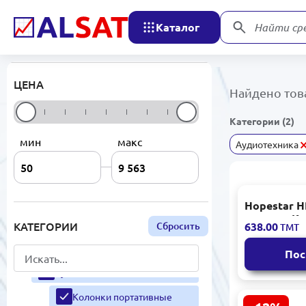
Каталог
Найти ср
ЦЕНА
Найдено тов
Категории (2)
мин
макс
Аудиотехника
РАСПРОДАЖА
ЭЛЕКТРОНИКА
Hopestar H
Мониторы
колонка К
КАТЕГОРИИ
Сбросить
638.00
ТМТ
Портативн
Сетевые продукты
Пос
Аудиотехника
Колонки портативные